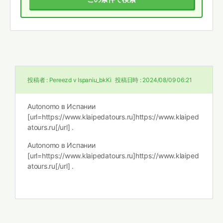
投稿者 :
Pereezd v Ispaniu_bkKi
投稿日時 :
2024/08/09 06:21
Autonomo в Испании
[url=https://www.klaipedatours.ru]https://www.klaiped
atours.ru[/url] .
Autonomo в Испании
[url=https://www.klaipedatours.ru]https://www.klaiped
atours.ru[/url] .