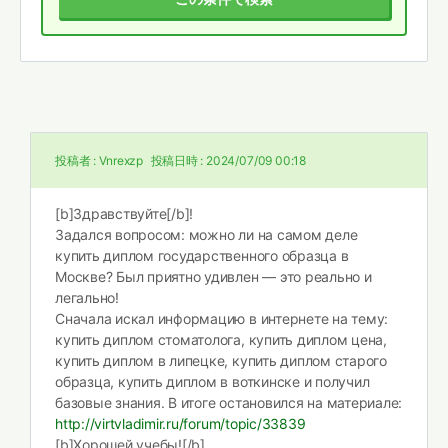
投稿者 :
Vnrexzp
投稿日時 :
2024/07/09 00:18
[b]Здравствуйте[/b]!
Задался вопросом: можно ли на самом деле
купить диплом государственного образца в
Москве? Был приятно удивлен — это реально и
легально!
Сначала искал информацию в интернете на тему:
купить диплом стоматолога, купить диплом цена,
купить диплом в липецке, купить диплом старого
образца, купить диплом в воткинске и получил
базовые знания. В итоге остановился на материале:
http://virtvladimir.ru/forum/topic/33839
[b]Хорошей учебы![/b]