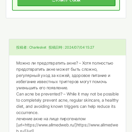
投稿者 :
Charlesket
投稿日時 :
2024/07/04 15:27
Можно ли предотвратить акне? – Хотя полностью
предотвратить акне может быть сложно,
регулярный уход за кожей, здоровое питание и
избегание известных триггеров могут помочь
уменьшить его появление.
Can acne be prevented? – While it may not be possible
to completely prevent acne, regular skincare, a healthy
diet, and avoiding known triggers can help reduce its
occurrence.
лечение акне на лице пирогеналом
[url=https://www.allmedweb.ru/]https://www.allmedwe
b.ru/[/url] .