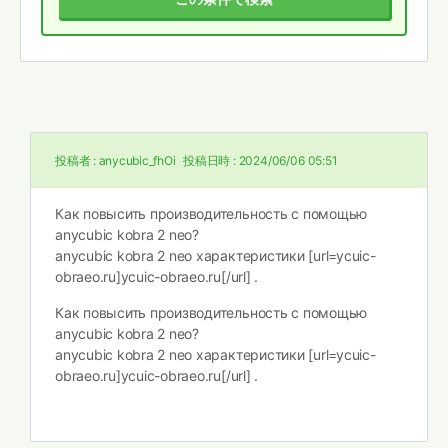
投稿者 :
anycubic_fhOi
投稿日時 :
2024/06/06 05:51
Как повысить производительность с помощью
anycubic kobra 2 neo?
anycubic kobra 2 neo характеристики [url=ycuic-
obraeo.ru]ycuic-obraeo.ru[/url] .
Как повысить производительность с помощью
anycubic kobra 2 neo?
anycubic kobra 2 neo характеристики [url=ycuic-
obraeo.ru]ycuic-obraeo.ru[/url] .