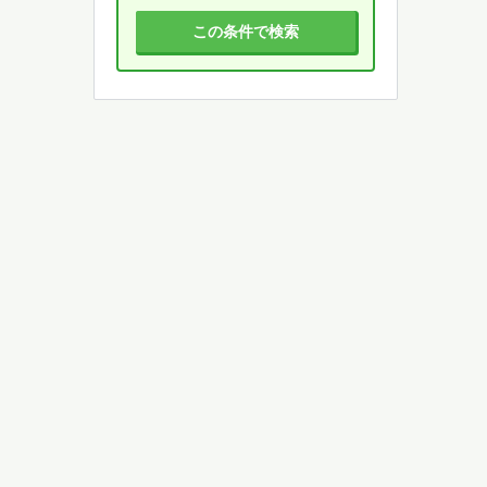
この条件で検索