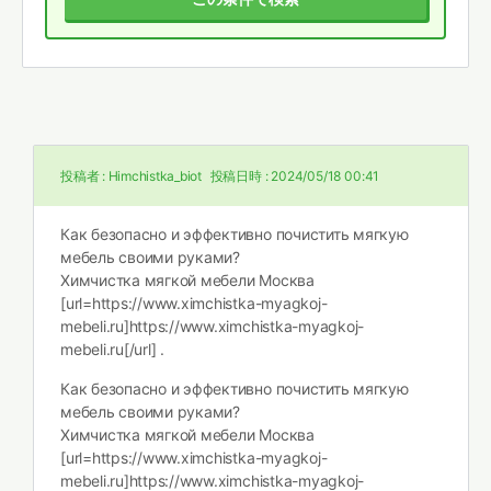
投稿者 :
Himchistka_biot
投稿日時 :
2024/05/18 00:41
Как безопасно и эффективно почистить мягкую
мебель своими руками?
Химчистка мягкой мебели Москва
[url=https://www.ximchistka-myagkoj-
mebeli.ru]https://www.ximchistka-myagkoj-
mebeli.ru[/url] .
Как безопасно и эффективно почистить мягкую
мебель своими руками?
Химчистка мягкой мебели Москва
[url=https://www.ximchistka-myagkoj-
mebeli.ru]https://www.ximchistka-myagkoj-