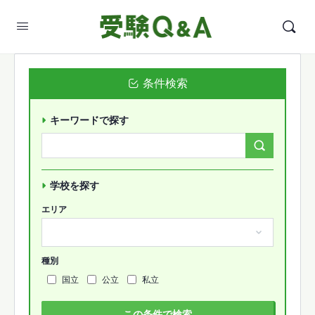
条件検索
キーワードで探す
Search
Forums…
学校を探す
エリア
種別
国立
公立
私立
この条件で検索