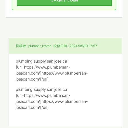
投稿者 :
plumber_kmmn
投稿日時 :
2024/05/10 15:57
plumbing supply san jose ca
[url=https://www.plumbersan-
joseca4.com/]https://www.plumbersan-
joseca4.com/[/url] .
plumbing supply san jose ca
[url=https://www.plumbersan-
joseca4.com/]https://www.plumbersan-
joseca4.com/[/url] .