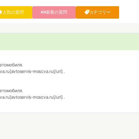
人気の質問
新着の質問
カテゴリー
втомобиля.
ru]avtoservis-moscva.ru[/url] .
втомобиля.
ru]avtoservis-moscva.ru[/url] .