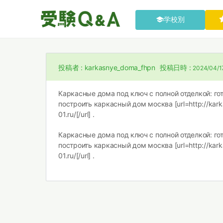
学校別
投稿者 :
karkasnye_doma_fhpn
投稿日時 :
2024/04/1
Каркасные дома под ключ с полной отделкой: го
построить каркасный дом москва [url=http://kark
01.ru/[/url] .
Каркасные дома под ключ с полной отделкой: го
построить каркасный дом москва [url=http://kark
01.ru/[/url] .