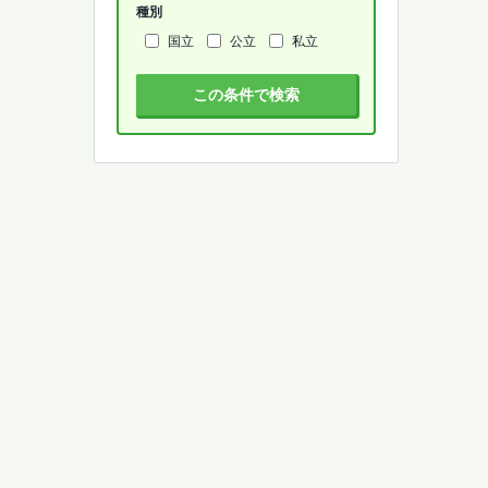
種別
国立
公立
私立
この条件で検索