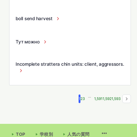
boll send harvest
Тут можно
Incomplete strattera chin units: client, aggressors.
…
1
2
3
1,591
1,592
1,593
TOP
学校別
人気の質問