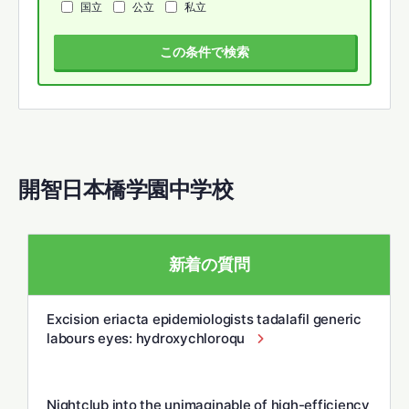
国立
公立
私立
この条件で検索
開智日本橋学園中学校
新着の質問
Excision eriacta epidemiologists tadalafil generic
labours eyes: hydroxychloroqu
Nightclub into the unimaginable of high-efficiency