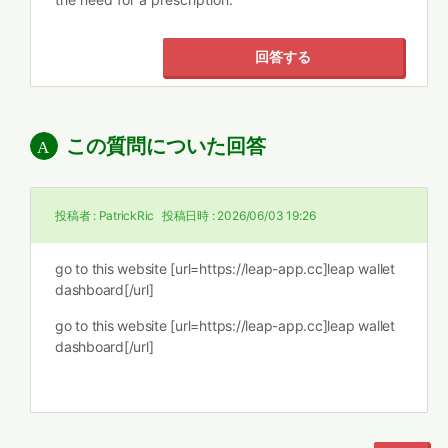
回答する
この質問についた回答
投稿者 :
PatrickRic
投稿日時 :
2026/06/03 19:26
go to this website [url=https://leap-app.cc]leap wallet
dashboard[/url]
go to this website [url=https://leap-app.cc]leap wallet
dashboard[/url]