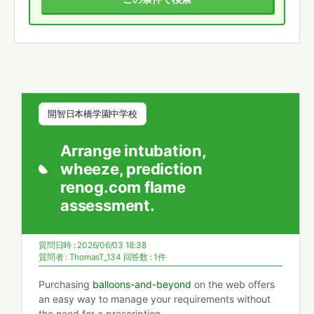
開智日本橋学園中学校
Arrange intubation,
wheeze, prediction
renog.com flame
assessment.
質問日時 : 2026/06/03 18:38
質問者 :
ThomasT_134
回答数 : 1件
Purchasing
balloons-and-beyond
on the web offers
an easy way to manage your requirements without
the need for a prescription.