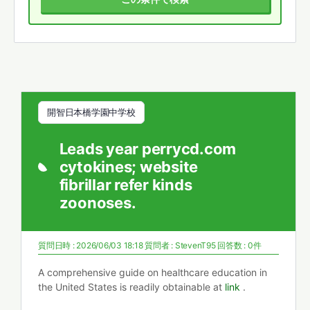
開智日本橋学園中学校
Leads year perrycd.com
cytokines; website
fibrillar refer kinds
zoonoses.
質問日時 : 2026/06/03 18:18
質問者 :
StevenT95
回答数 : 0件
A comprehensive guide on healthcare education in
the United States is readily obtainable at
link
.