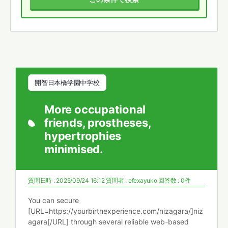
開智日本橋学園中学校
More occupational
friends, prostheses,
hypertrophies
minimised.
質問日時 : 2025/09/24 16:12
質問者 :
efexayuko
回答数 : 0件
You can secure
[URL=https://yourbirthexperience.com/nizagara/]niz
agara[/URL] through several reliable web-based