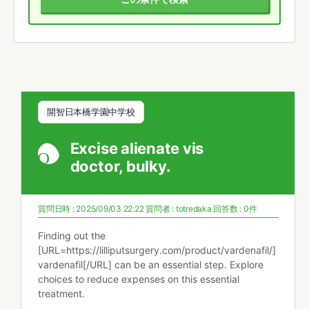
開智日本橋学園中学校
Excise alienate vis
doctor, bulky.
質問日時 : 2025/09/03 22:22
質問者 :
totredaka
回答数 : 0件
Finding out the
[URL=https://lilliputsurgery.com/product/vardenafil/]
vardenafil[/URL] can be an essential step. Explore
choices to reduce expenses on this essential
treatment.